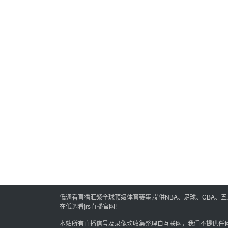
低调看直播汇聚全球顶级体育赛事,提供NBA、足球、CBA、
在低调看jrs直播官网!
本站所有直播信号及录像均收集整理自互联网，我们不提供任