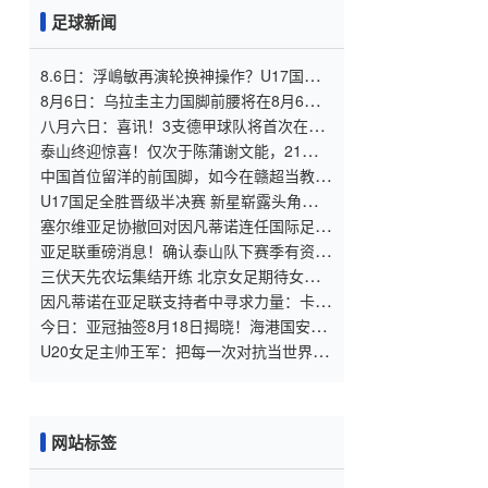
足球新闻
8.6日：浮嶋敏再演轮换神操作？U17国足
末战勒沃库森验货名单曝光
8月6日：乌拉圭主力国脚前腰将在8月6日
正式亮相泰山队主场
八月六日：喜讯！3支德甲球队将首次在8月
7日官宣确认6位中国国脚加盟
泰山终迎惊喜！仅次于陈蒲谢文能，21岁青
妖崛起，未来国足新锋线！
中国首位留洋的前国脚，如今在赣超当教
练，1.9米儿子也选足球路
U17国足全胜晋级半决赛 新星崭露头角彰显
中国足球希望
塞尔维亚足协撤回对因凡蒂诺连任国际足联
主席的支持
亚足联重磅消息！确认泰山队下赛季有资格
参加亚冠，撤销处罚引发球迷质疑
三伏天先农坛集结开练 北京女足期待女超
亚冠双丰收
因凡蒂诺在亚足联支持者中寻求力量：卡塔
尔与阿联酋的立场引发关注
今日：亚冠抽签8月18日揭晓！海港国安直
通精英赛，申花征战二级联赛
U20女足主帅王军：把每一次对抗当世界杯
预演
网站标签