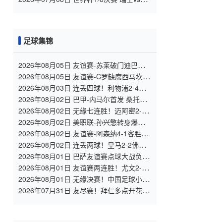
伦比亚 全场录像
足球集锦
2026年08月05日 友谊赛-苏莱破门迪巴拉助
攻 罗马4-1纽波特郡
2026年08月05日 友谊赛-C罗缺席西马坎送
点 胜利0-2不敌阿尔梅里亚
2026年08月03日 连丢四球！利物浦2-4遭
利兹联逆转 维尔茨钱伯斯破门凯尔凯兹失
2026年08月02日 巴甲-内马尔首发 桑托斯
误
0-0瑞模贝雷
2026年08月02日 无缘七连胜！迈阿密2-2
哥伦布 苏牙传射卡塞米罗乌龙梅西替补登
2026年08月02日 美职联-孙兴慜转身爆射&
场
穆勒点射破门 温哥华白浪1-1洛杉矶
2026年08月02日 友谊赛-阿森纳4-1客胜赫
罗纳 道曼传射措利斯破门热苏斯替补建功
2026年08月02日 连丢两球！皇马2-2佛罗
伦萨 恩德里克破门 18岁小将西里亚建功
2026年08月01日 巴萨友谊赛点球大战负伯
明翰 哈姆扎双响阿德耶米首秀巴德吉失点
2026年08月01日 友谊赛两连胜！尤文2-0
尼斯 道格拉斯·路易斯破门奥博沃多建功
2026年08月01日 无缘决赛！中国足球小将
红队0-2亚洲明星联，后者决赛战杭州足管
2026年07月31日 友尽赛！拜仁多点开花
15-0大胜罗塔埃根 四人双响17岁阿索莫建
功