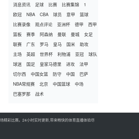
消息资讯
足球
比赛
比赛集锦
1
欧冠
NBA
CBA
球员
意甲
篮球
比赛录像
观点评论
亚洲杯
德甲
西甲
篮板
赛季
阿森纳
曼联
曼城
女足
联赛
广东
罗马
皇马
国米
助攻
主场
英超
世界杯
利物浦
亚冠
球队
球迷
国足
皇家马德里
进攻
法甲
切尔西
中国女篮
防守
中国
巴萨
NBA常规赛
北京
中国篮球
中场
巴塞罗那
战术
一场精彩比赛。24小时实时更新,带来畅快的体育直播体验尽