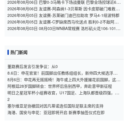
梦想 全场集锦
2026年08月06日 巴黎0-3马略卡下场战曼联 巴黎全场控球近6成
+8射3正未果
2026年08月06日 友谊赛-阿森纳1-3贝蒂斯 因卡皮耶破门难救主
福纳尔斯1射2传
2026年08月05日 友谊赛-苏莱破门迪巴拉助攻 罗马4-1纽波特郡
2026年08月05日 友谊赛-C罗缺席西马坎送点 胜利0-2不敌阿尔
梅里亚
2026年08月03日 08月03日WNBA常规赛 洛杉矶火花106-101波
特兰火焰 全场集锦
热门新闻
董路赛后发言引发争议：从0
8.6日：申花官宣！前国脚出任教练组组长，新帅四大候选浮
出，于汉超救火？
8月6日：申花再无摇摇椅！海牛或上四大外援摧花前国脚，这套
阵容踢中甲都困难
阿根廷28岁国脚转会：世界杯后告别西甲，奔赴意甲新征程
明日之星冠军杯小组赛收官，U17国足、上海队都晋级四强，东
道主会师决赛？
2
塞尔维亚足协撤回对因凡蒂诺连任国际足联主席的支持
海港、国安与申花：亚冠即将开启 新赛季抽签仪式在即