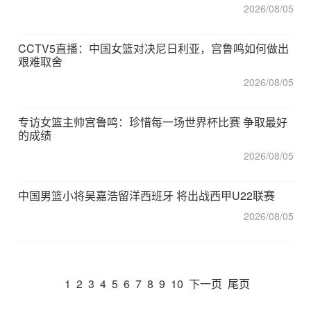
2026/08/05
CCTV5直播：中国女篮对决尼日利亚，宫鲁鸣如何做出
艰难取舍
2026/08/05
专访女篮主帅宫鲁鸣：珍惜每一场世界杯比赛 争取最好
的成绩
2026/08/05
中国男篮小将吴嘉浩留洋西班牙 将出战西甲U22联赛
2026/08/05
1
2
3
4
5
6
7
8
9
10
下一页
尾页