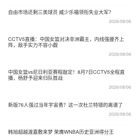
自由市场还剩三类球员 威少乐福领衔失业大军？
2026/08/06
CCTV5直播：中国女篮对决非洲霸主，内线强援齐上
阵，敌手实力不容小觑
2026/08/06
中国女篮vs尼日利亚赛程敲定！8月7日CCTV5全程直
播，杨舒予迎来归队首战
2026/08/06
新版76人强过当年宇宙勇？这一次杜兰特错的离谱了
2026/08/06
韩旭超越渡嘉敷来梦 荣膺WNBA历史亚洲得分王