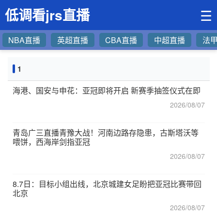
低调看jrs直播
☰
NBA直播
英超直播
CBA直播
中超直播
法
1
海港、国安与申花：亚冠即将开启 新赛季抽签仪式在即
2026/08/07
青岛广三直播青豫大战！河南边路存隐患，古斯塔沃等
喂饼，西海岸剑指亚冠
2026/08/07
8.7日：目标小组出线，北京城建女足盼把亚冠比赛带回
北京
2026/08/07