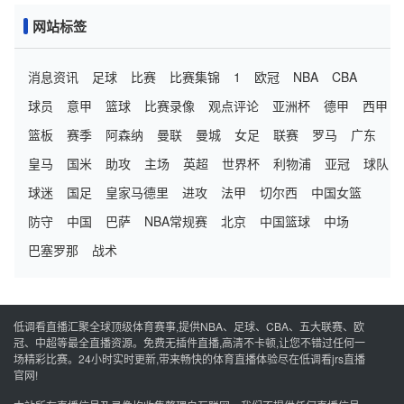
网站标签
消息资讯
足球
比赛
比赛集锦
1
欧冠
NBA
CBA
球员
意甲
篮球
比赛录像
观点评论
亚洲杯
德甲
西甲
篮板
赛季
阿森纳
曼联
曼城
女足
联赛
罗马
广东
皇马
国米
助攻
主场
英超
世界杯
利物浦
亚冠
球队
球迷
国足
皇家马德里
进攻
法甲
切尔西
中国女篮
防守
中国
巴萨
NBA常规赛
北京
中国篮球
中场
巴塞罗那
战术
低调看直播汇聚全球顶级体育赛事,提供NBA、足球、CBA、五大联赛、欧
冠、中超等最全直播资源。免费无插件直播,高清不卡顿,让您不错过任何一
场精彩比赛。24小时实时更新,带来畅快的体育直播体验尽在低调看jrs直播
官网!