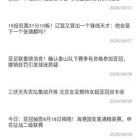
2026/08/07
15投狂轰31分10板！辽篮又冒出一个锋线天才：他会是
下一个张镇麟吗？
2026/08/07
亚足联重磅消息！确认泰山队下赛季有资格参加亚冠，
撤销处罚引发球迷质疑
2026/08/06
三伏天先农坛集结开练 北京女足期待女超亚冠双丰收
2026/08/06
今日：亚冠抽签8月18日揭晓！海港国安直通精英赛，申
花征战二级联赛
2026/08/06