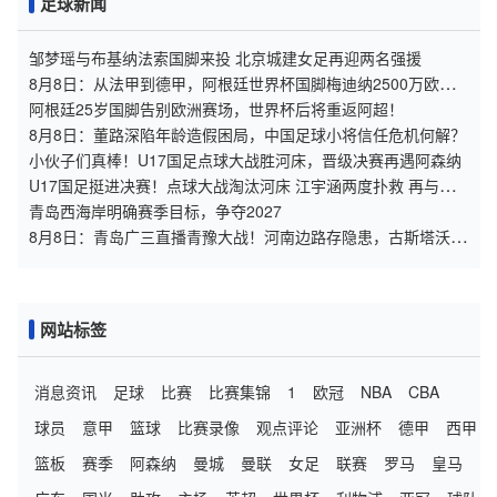
足球新闻
邹梦瑶与布基纳法索国脚来投 北京城建女足再迎两名强援
8月8日：从法甲到德甲，阿根廷世界杯国脚梅迪纳2500万欧转
会勒沃库森
阿根廷25岁国脚告别欧洲赛场，世界杯后将重返阿超！
8月8日：董路深陷年龄造假困局，中国足球小将信任危机何解？
小伙子们真棒！U17国足点球大战胜河床，晋级决赛再遇阿森纳
U17国足挺进决赛！点球大战淘汰河床 江宇涵两度扑救 再与阿
森纳交锋
青岛西海岸明确赛季目标，争夺2027
8月8日：青岛广三直播青豫大战！河南边路存隐患，古斯塔沃等
喂饼，西海岸剑指亚冠
网站标签
消息资讯
足球
比赛
比赛集锦
1
欧冠
NBA
CBA
球员
意甲
篮球
比赛录像
观点评论
亚洲杯
德甲
西甲
篮板
赛季
阿森纳
曼城
曼联
女足
联赛
罗马
皇马