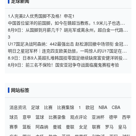
足球新闻
1人完美2人优秀国脚不及格！申花1
中国首位留洋的前国脚，如今在赣超当教练，1.9米儿子也选足
球路
8月9日：从国脚到月薪几千？胡兆军或离永州，超白金一代路在
何方
3
U17国足决战阿森纳：442最强出击 赵松源回撤中场领衔 金冠成
冲锋
明日之星冠军杯｜连克四支欧美劲旅，一鸣惊人的U17国足在上
海收获了什么
8.9日：日本9人英超扎堆韩国挂零国足继续缺席富安健洋转投水
晶宫揭亚洲足球残酷差距
8月9日：前三名不保险！国安亚冠争夺战面临魔鬼赛程考验
网站标签
消息资讯
足球
比赛
比赛集锦
1
欧冠
NBA
CBA
球员
意甲
篮球
比赛录像
观点评论
亚洲杯
德甲
西甲
赛季
篮板
阿森纳
曼城
曼联
女足
联赛
罗马
皇马