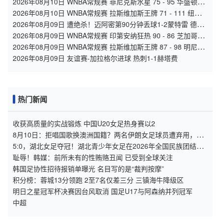
2026年08月10日 WNBA常规赛 菲尼克斯水星 75 - 95 华盛顿神
秘人 全场集锦
2026年08月10日 WNBA常规赛 拉斯维加斯王牌 71 - 111 纽约
自由人 全场集锦
2026年08月09日 遭绝杀！迈阿密第90分钟丢球1-2蒙特雷 德保
罗破门展示梅西球衣
2026年08月09日 WNBA常规赛 印第安纳狂热 90 - 86 芝加哥天
空 全场集锦
2026年08月09日 WNBA常规赛 拉斯维加斯王牌 87 - 98 明尼苏
达山猫 全场集锦
2026年08月09日 友谊赛-加拉格尔进球 热刺1-1赫塔费
热门新闻
收获高质量的实战锻炼 中国U20女足热身赛以2
8月10日：拒唱国歌换澳洲国籍？两名伊朗女足球员遭弃用，这
波操作亏大了！
5:0，湖北女足夺冠！湖北青少年女足在2026年全国民族团结友
谊赛夺魁
耻辱！韩媒：前所未有的性贿赂丑闻 已受到全球关注
韩国足协性招待报销单曝光 名目写的是“裁判按摩”
积分榜：蓉城13分领跑 2至7名仅差三分 三镇海牛降级区
明日之星冠军杯决赛因台风取消 国足U17与阿森纳并列冠军
中超