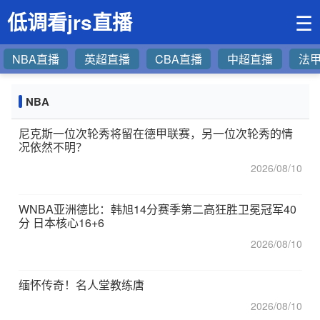
低调看jrs直播
☰
NBA直播
英超直播
CBA直播
中超直播
法
NBA
尼克斯一位次轮秀将留在德甲联赛，另一位次轮秀的情
况依然不明？
2026/08/10
WNBA亚洲德比：韩旭14分赛季第二高狂胜卫冕冠军40
分 日本核心16+6
2026/08/10
缅怀传奇！名人堂教练唐
2026/08/10