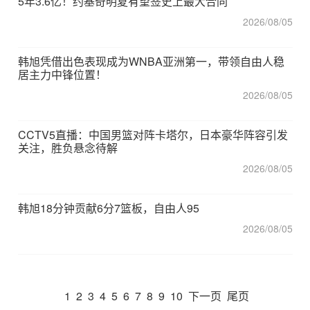
5年3.6亿！约基奇明夏有望签史上最大合同
2026/08/05
韩旭凭借出色表现成为WNBA亚洲第一，带领自由人稳
居主力中锋位置！
2026/08/05
CCTV5直播：中国男篮对阵卡塔尔，日本豪华阵容引发
关注，胜负悬念待解
2026/08/05
韩旭18分钟贡献6分7篮板，自由人95
2026/08/05
1
2
3
4
5
6
7
8
9
10
下一页
尾页