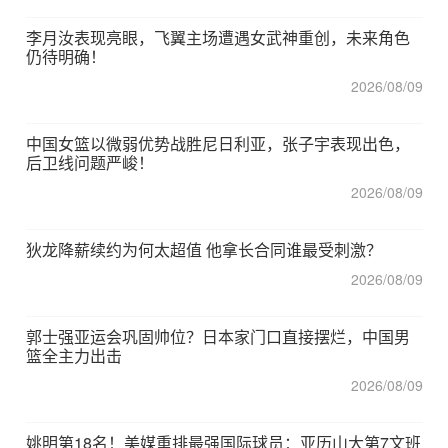
李月汝表现亮眼，飞翼主场遭遇女武神重创，未来角色
仍待明确！
2026/08/09
中国女篮以微弱优势战胜尼日利亚，张子宇表现出色，
后卫线问题严峻！
2026/08/09
狄龙降薪续约为何太超值 他拿长合同谁最受刺激？
2026/08/09
郭士强亚运会巩固帅位？日本家门口直接摆烂，中国男
篮全主力出击
2026/08/09
姚明第18名！美媒重排最强国际球员：亚历山大第7文班