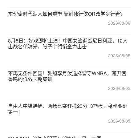
东契奇时代湖人如何重塑 复刻独行侠OR改学步行者？
2026/08/06
8月5日：好戏即将上演！中国女篮迎战尼日利亚，12人
出战名单曝光，张子宇领衔全力出击
2026/08/05
不再无条件回国！韩旭李月汝选择留守WNBA，避开宫
鲁鸣的低效长期集训
2026/08/05
自由人中锋韩旭：两场比赛狂揽23分13篮板，稳坐亚洲
第一！
2026/08/05