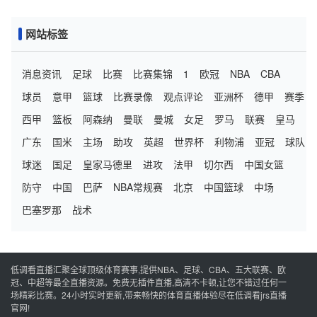
网站标签
消息资讯
足球
比赛
比赛集锦
1
欧冠
NBA
CBA
球员
意甲
篮球
比赛录像
观点评论
亚洲杯
德甲
赛季
西甲
篮板
阿森纳
曼联
曼城
女足
罗马
联赛
皇马
广东
国米
主场
助攻
英超
世界杯
利物浦
亚冠
球队
球迷
国足
皇家马德里
进攻
法甲
切尔西
中国女篮
防守
中国
巴萨
NBA常规赛
北京
中国篮球
中场
巴塞罗那
战术
低调看直播汇聚全球顶级体育赛事,提供NBA、足球、CBA、五大联赛、欧
冠、中超等最全直播资源。免费无插件直播,高清不卡顿,让您不错过任何一
场精彩比赛。24小时实时更新,带来畅快的体育直播体验尽在低调看jrs直播
官网!