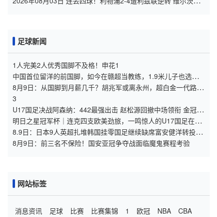
2026年08月03日 连丢四球！利物浦2-4遭利兹联逆转 维尔茨钱
伯斯破门凯尔凯兹失误
足球新闻
1人完美2人优秀国脚不及格！申花1
中国首位留洋的前国脚，如今在赣超当教练，1.9米儿子也选足
球路
8月9日：从国脚到月薪几千？胡兆军或离永州，超白金一代路在
何方
3
U17国足决战阿森纳：442最强出击 赵松源回撤中场领衔 金冠成
冲锋
明日之星冠军杯｜连克四支欧美劲旅，一鸣惊人的U17国足在上
海收获了什么
8.9日：日本9人英超扎堆韩国挂零国足继续缺席富安健洋转投水
晶宫揭亚洲足球残酷差距
8月9日：前三名不保险！国安亚冠争夺战面临魔鬼赛程考验
网站标签
消息资讯
足球
比赛
比赛集锦
1
欧冠
NBA
CBA