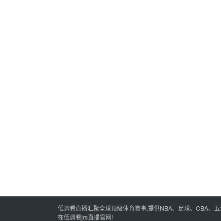
低调看直播汇聚全球顶级体育赛事,提供NBA、足球、CBA、
在低调看jrs直播官网!