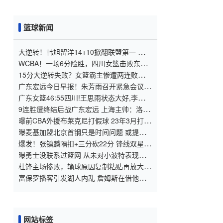
篮球新闻
大逆转！韩旭留洋14+10掀翻联盟第一 加盟
10战9胜联盟最佳
WCBA！一场6分险胜，四川女篮击败东
莞，王思雨12分，杨力维21分
15分大逆转失败？女篮霸主惨遭两连败：杨
力维21分王思雨12+7
广东宏远今日早报！朱芳雨召开紧急会议，
杜锋深夜发声，徐杰生日快乐
广东女篮46:55四川!王思雨状态大好,李缘状
态不佳,广东进攻受阻
9连胜遭终结后战广东宏远 上海主帅：洛夫
顿轮休
曝前CBA外援布莱克尼打假球 23年3月打广
东消极比赛
曝麦基加盟北京首钢只是时间问题 或提前
离开NBL
爆发！张镇麟隔扣+三分砍22分 锋线双星攻
防拉满
曝勇士没联系过篮网 从未对小波特表现出
真正兴趣
杜锋主场惨败，输球原因复制粘贴再放大，
邱彪幸亏错误及时修改
富保罗播客引发湖人内乱 詹姆斯在借他逼
走里夫斯？
网站标签