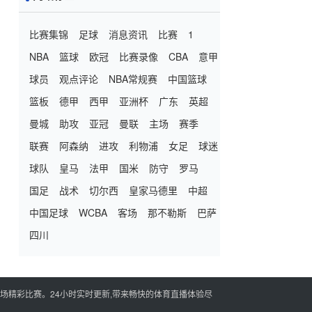
比赛集锦
足球
消息资讯
比赛
1
NBA
篮球
欧冠
比赛录像
CBA
意甲
球员
观点评论
NBA常规赛
中国篮球
篮板
德甲
西甲
亚洲杯
广东
英超
曼城
助攻
亚冠
曼联
主场
赛季
联赛
阿森纳
进攻
利物浦
女足
球迷
球队
皇马
法甲
国米
防守
罗马
国足
战术
切尔西
皇家马德里
中超
中国足球
WCBA
客场
那不勒斯
巴萨
四川
一场精彩比赛。24小时实时更新,带来畅快的体育直播体验尽