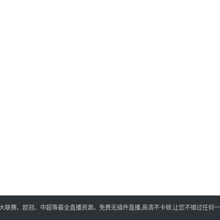
五大联赛、欧冠、中超等最全直播资源。免费无插件直播,高清不卡顿,让您不错过任何