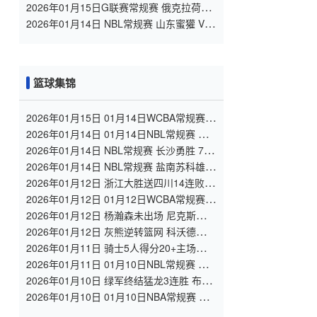
场录像
2026年01月15日G联赛常规赛 俄克拉荷马
城蓝 - 撕裂之城混音 全场录像
2026年01月14日 NBL常规赛 山东蜜獾 VS
上海玄鸟 全场录像
篮球集锦
2026年01月15日 01月14日WCBA常规赛
山西女篮 91 - 78 上海女篮 全场集锦
2026年01月14日 01月14日NBL常规赛 山
东蜜獾 85 - 93 上海玄鸟 全场集锦
2026年01月14日 NBL常规赛 长沙勇胜 76 -
82 合肥狂风 全场集锦
2026年01月14日 NBL常规赛 盐南苏科雄狮
113 - 110 贵州猛龙 全场集锦
2026年01月12日 浙江大胜送四川14连败
约克19分 段睿骐17+7 景菡一14分
2026年01月12日 01月12日WCBA常规赛
广东女篮 75 - 83 山东女篮 全场集锦
2026年01月12日 杨瀚森未出场 尼克斯终结
开拓者5连胜 阿夫迪亚最后时刻伤退
2026年01月12日 灰熊逆转篮网 科沃德
21+8 兰代尔16+9 克洛尼17中4
2026年01月11日 骑士5人得分20+主场复仇
森林狼 米切尔28+8 爱德华兹25+5
2026年01月11日 01月10日NBL常规赛 上
海玄鸟 107 - 88 贵州猛龙 全场集锦
2026年01月10日 绿军终结猛龙3连胜 布朗
25+8+7 鸭王27+8 莺歌&巴恩斯缺阵
2026年01月10日 01月10日NBA常规赛 快
船 - 篮网 精彩镜头